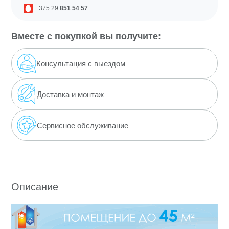
+375 29
851 54 57
980 руб.
Вместе с покупкой вы получите:
Консультация с выездом
Доставка
и монтаж
Сервисное обслуживание
Описание