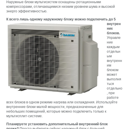
Наружные блоки мультисистем оснащены ротационными
компрессорами, отличающимися низким уровнем шума и высокой
энерго эффективностью.
К всего лишь одному
наружному блоку можно подключить до 5
внутрен
них
блоков.
Управле
ние
каждым
отдельн
ым
внутренн
им
блоком
может
выполня
ться
отдельно
, при
работе
всех блоков в одном режиме нагрева или охлаждения. Используйте
внутренние блоки малой мощности, предназначенные для
небольших помещений, которые можно подключить только к
мультисплит-системе.
Планируете установить дополнительный внутренний блок
позже?
Просто выберите сейчас наружный блок с большей