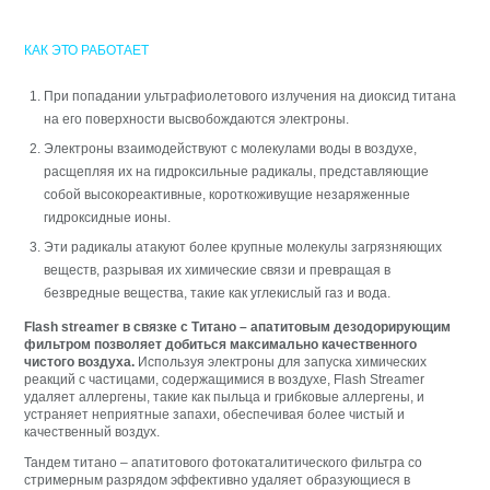
КАК ЭТО РАБОТАЕТ
При попадании ультрафиолетового излучения на диоксид титана
на его поверхности высвобождаются электроны.
Электроны взаимодействуют с молекулами воды в воздухе,
расщепляя их на гидроксильные радикалы, представляющие
собой высокореактивные, короткоживущие незаряженные
гидроксидные ионы.
Эти радикалы атакуют более крупные молекулы загрязняющих
веществ, разрывая их химические связи и превращая в
безвредные вещества, такие как углекислый газ и вода.
Flash streamer в связке с Титано – апатитовым дезодорирующим
фильтром позволяет добиться максимально качественного
чистого воздуха.
Используя электроны для запуска химических
реакций с частицами, содержащимися в воздухе, Flash Streamer
удаляет аллергены, такие как пыльца и грибковые аллергены, и
устраняет неприятные запахи, обеспечивая более чистый и
качественный воздух.
Тандем титано – апатитового фотокаталитического фильтра со
стримерным разрядом эффективно удаляет образующиеся в