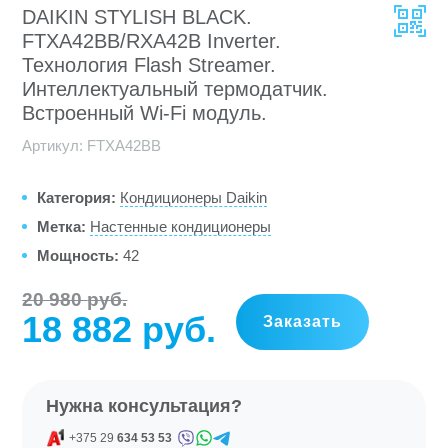
DAIKIN STYLISH BLACK.
FTXA42BB/RXA42B Inverter.
Технология Flash Streamer.
Интеллектуальный термодатчик.
Встроенный Wi-Fi модуль.
Артикул:
FTXA42BB
Категория:
Кондиционеры Daikin
Метка:
Настенные кондиционеры
Мощность:
42
20 980
руб
18 882
руб
Первоначальная
Текущая
Заказать
цена
цена:
составляла
18
Нужна консультация?
20
882 руб.
+375 29
634 53 53