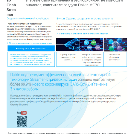
впервые была применена в эволюционном, не имеющем
аналогов, очистителе воздуха Daikin MC70L.
Источник стримерного разряда генерирует электроны, движущиеся с