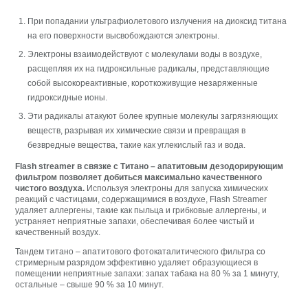
При попадании ультрафиолетового излучения на диоксид титана
на его поверхности высвобождаются электроны.
Электроны взаимодействуют с молекулами воды в воздухе,
расщепляя их на гидроксильные радикалы, представляющие
собой высокореактивные, короткоживущие незаряженные
гидроксидные ионы.
Эти радикалы атакуют более крупные молекулы загрязняющих
веществ, разрывая их химические связи и превращая в
безвредные вещества, такие как углекислый газ и вода.
Flash streamer в связке с Титано – апатитовым дезодорирующим
фильтром позволяет добиться максимально качественного
чистого воздуха.
Используя электроны для запуска химических
реакций с частицами, содержащимися в воздухе, Flash Streamer
удаляет аллергены, такие как пыльца и грибковые аллергены, и
устраняет неприятные запахи, обеспечивая более чистый и
качественный воздух.
Тандем титано – апатитового фотокаталитического фильтра со
стримерным разрядом эффективно удаляет образующиеся в
помещении неприятные запахи: запах табака на 80 % за 1 минуту,
остальные – свыше 90 % за 10 минут.