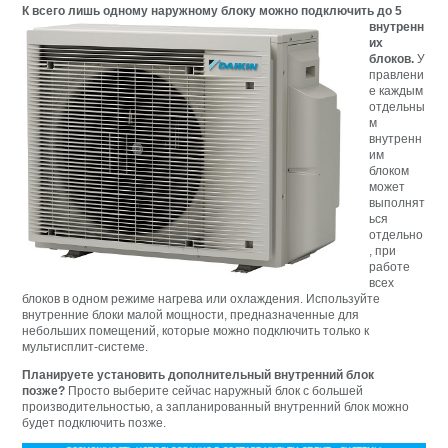
К всего лишь одному
наружному блоку можно подключить до 5
внутренн
их
блоков.
У
правлени
е каждым
отдельны
м
внутренн
им
блоком
может
выполнят
ься
отдельно
, при
работе
всех
блоков в одном режиме нагрева или охлаждения. Используйте
внутренние блоки малой мощности, предназначенные для
небольших помещений, которые можно подключить только к
мультисплит-системе.
Планируете установить дополнительный внутренний блок
позже?
Просто выберите сейчас наружный блок с большей
производительностью, а запланированный внутренний блок можно
будет подключить позже.