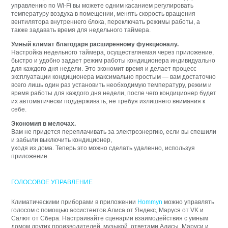
управлению по Wi-Fi вы можете одним касанием регулировать
температуру воздуха в помещении, менять скорость вращения
вентилятора внутреннего блока, переключать режимы работы, а
также задавать время для недельного таймера.
Умный климат благодаря расширенному функционалу.
Настройка недельного таймера, осуществляемая через приложение,
быстро и удобно задает режим работы кондиционера индивидуально
для каждого дня недели. Это экономит время и делает процесс
эксплуатации кондиционера максимально простым — вам достаточно
всего лишь один раз установить необходимую температуру, режим и
время работы для каждого дня недели, после чего кондиционер будет
их автоматически поддерживать, не требуя излишнего внимания к
себе.
Экономия в мелочах.
Вам не придется переплачивать за электроэнергию, если вы спешили
и забыли выключить кондиционер,
уходя из дома. Теперь это можно сделать удаленно, используя
приложение.
ГОЛОСОВОЕ УПРАВЛЕНИЕ
Климатическими приборами в приложении
Hommyn
можно управлять
голосом с помощью ассистентов Алиса от Яндекс, Маруся от VK и
Салют от Сбера. Настраивайте сценарии взаимодействия с умным
домом других производителей, музыкой, ответами Алисы, Маруси и