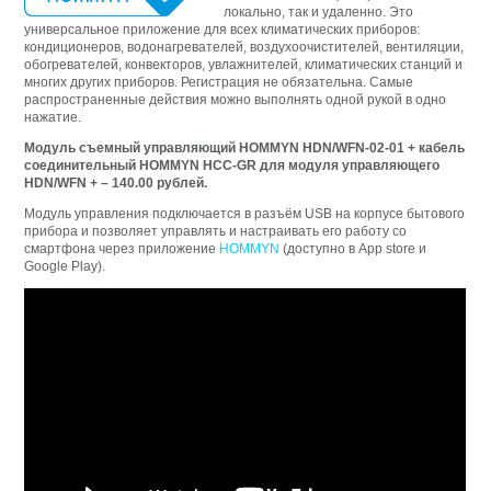
локально, так и удаленно. Это
универсальное приложение для всех климатических приборов:
кондиционеров, водонагревателей, воздухоочистителей, вентиляции,
обогревателей, конвекторов, увлажнителей, климатических станций и
многих других приборов. Регистрация не обязательна. Самые
распространенные действия можно выполнять одной рукой в одно
нажатие.
Модуль съемный управляющий HOMMYN HDN/WFN-02-01 + кабель
соединительный HOMMYN HCC-GR для модуля управляющего
HDN/WFN + – 140.00 рублей.
Модуль управления подключается в разъём USB на корпусе бытового
прибора и позволяет управлять и настраивать его работу со
смартфона через приложение
HOMMYN
(доступно в App store и
Google Play).