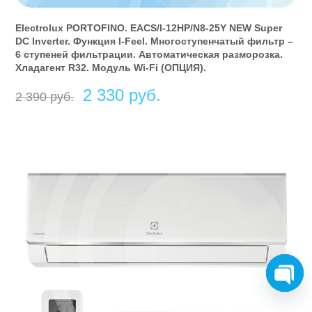
Electrolux PORTOFINO. EACS/I-12HP/N8-25Y NEW Super
DC Inverter. Функция I-Feel. Многоступенчатый фильтр –
6 ступеней фильтрации. Автоматическая разморозка.
Хладагент R32. Модуль Wi-Fi (ОПЦИЯ).
Первоначальная
Текущая
2 330
руб
2 390
руб
цена
цена:
составляла
2
2
330 руб.
390 руб.
O