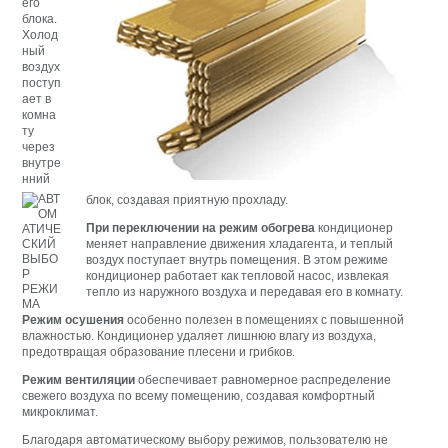
его
блока.
Холод
ный
воздух
поступ
ает в
комна
ту
через
внутре
нний
блок, создавая приятную прохладу.
При переключении на режим обогрева
кондиционер
меняет направление движения хладагента, и теплый
воздух поступает внутрь помещения. В этом режиме
кондиционер работает как тепловой насос, извлекая
тепло из наружного воздуха и передавая его в комнату.
Режим осушения
особенно полезен в помещениях с повышенной
влажностью. Кондиционер удаляет лишнюю влагу из воздуха,
предотвращая образование плесени и грибков.
Режим вентиляции
обеспечивает равномерное распределение
свежего воздуха по всему помещению, создавая комфортный
микроклимат.
Благодаря автоматическому выбору режимов, пользователю не