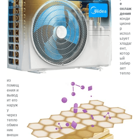
е
охлаж
дения
конди
ционе
р
испол
ьзует
хладаг
ент,
котор
ый
забир
ает
тепло
из
помещ
ения и
вывод
ит его
наруж
у
через
тепло
обмен
ник
внешн