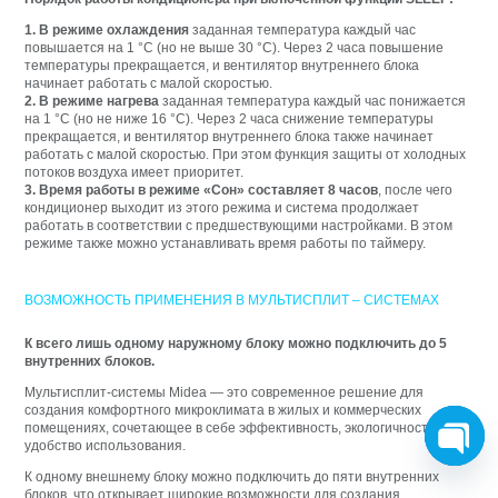
1. В режиме охлаждения
заданная температура каждый час
повышается на 1 °C (но не выше 30 °C). Через 2 часа повышение
температуры прекращается, и вентилятор внутреннего блока
начинает работать с малой скоростью.
2. В режиме нагрева
заданная температура каждый час понижается
на 1 °С (но не ниже 16 °С). Через 2 часа снижение температуры
прекращается, и вентилятор внутреннего блока также начинает
работать с малой скоростью. При этом функция защиты от холодных
потоков воздуха имеет приоритет.
3. Время работы в режиме «Сон» составляет 8 часов
, после чего
кондиционер выходит из этого режима и система продолжает
работать в соответствии с предшествующими настройками. В этом
режиме также можно устанавливать время работы по таймеру.
ВОЗМОЖНОСТЬ ПРИМЕНЕНИЯ В МУЛЬТИСПЛИТ – СИСТЕМАХ
К всего лишь одному наружному блоку можно подключить до 5
внутренних блоков.
Мультисплит-системы Midea — это современное решение для
создания комфортного микроклимата в жилых и коммерческих
помещениях, сочетающее в себе эффективность, экологичность и
удобство использования.
O
К одному внешнему блоку можно подключить до пяти внутренних
p
блоков, что открывает широкие возможности для создания