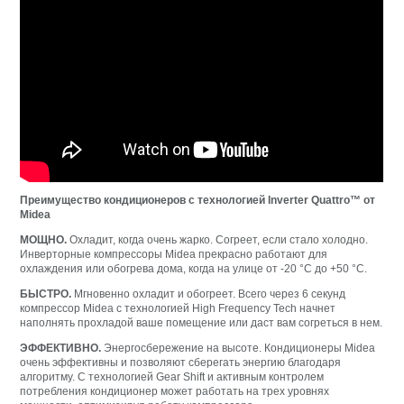
Преимущество кондиционеров с технологией Inverter Quattro™ от
Midea
МОЩНО.
Охладит, когда очень жарко. Согреет, если стало холодно.
Инверторные компрессоры Midea прекрасно работают для
охлаждения или обогрева дома, когда на улице от -20 °С до +50 °С.
БЫСТРО.
Мгновенно охладит и обогреет. Всего через 6 секунд
компрессор Midea с технологией High Frequency Tech начнет
наполнять прохладой ваше помещение или даст вам согреться в нем.
ЭФФЕКТИВНО.
Энергосбережение на высоте. Кондиционеры Midea
очень эффективны и позволяют сберегать энергию благодаря
алгоритму. С технологией Gear Shift и активным контролем
потребления кондиционер может работать на трех уровнях