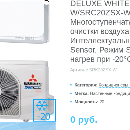
DELUXE WHITE
W/SRC20ZSX-W I
Многоступенчат
очистки воздуха
Интеллектуаль
Sensor. Режим S
нагрев при -20°
Артикул:
SRK20ZSX-W
Категория:
Кондиционеры M
Метка:
Настенные кондиц
Мощность:
20
0
руб