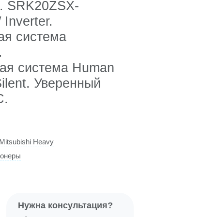
. SRK20ZSX-
nverter.
ая система
.
ная система Human
ilent. Уверенный
С.
itsubishi Heavy
ионеры
Нужна консультация?