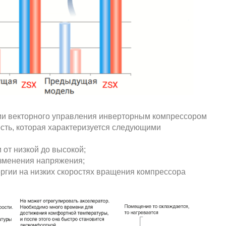
ии векторного управления инверторным компрессором
сть, которая характеризуется следующими
 от низкой до высокой;
зменения напряжения;
ргии на низких скоростях вращения компрессора