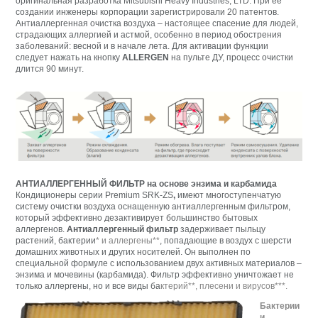
оригинальная разработка Mitsubishi Heavy Industries, LTD. При ее
создании инженеры корпорации зарегистрировали 20 патентов.
Антиаллергенная очистка воздуха – настоящее спасение для людей,
страдающих аллергией и астмой, особенно в период обострения
заболеваний: весной и в начале лета. Для активации функции
следует нажать на кнопку
ALLERGEN
на пульте ДУ, процесс очистки
длится 90 минут.
АНТИАЛЛЕРГЕННЫЙ ФИЛЬТР на основе энзима и карбамида
Кондиционеры серии Premium SRK-ZS
,
имеют многоступенчатую
систему очистки воздуха оснащенную антиаллергенным фильтром,
который эффективно дезактивирует большинство бытовых
аллергенов.
Антиаллергенный фильтр
задерживает пыльцу
растений, бактерии
* и аллергены**
, попадающие в воздух с шерсти
домашних животных и других носителей. Он выполнен по
специальной формуле с использованием двух активных материалов –
энзима и мочевины (карбамида). Фильтр эффективно уничтожает не
только аллергены, но и все виды ба
ктерий**, плесени и вирусов***.
Бактерии
и