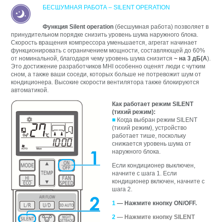
БЕСШУМНАЯ РАБОТА – SILENT OPERATION
Функция Silent operation
(бесшумная работа) позволяет в
принудительном порядке снизить уровень шума наружного блока.
Скорость вращения компрессора уменьшается, агрегат начинает
функционировать с ограничением мощности, составляющей до 60%
от номинальной, благодаря чему уровень шума снизится
~ на
3 дБ(А
).
Это достижение разработчиков MHI особенно оценят люди с чутким
сном, а также ваши соседи, которых больше не потревожит шум от
кондиционера. Высокие скорости вентилятора также блокируются
автоматикой.
Как работает режим SILENT
(тихий режим):
■
Когда выбран режим SILENT
(тихий режим), устройство
работает тише, поскольку
снижается уровень шума от
наружного блока.
Если кондиционер выключен,
начните с шага 1. Если
кондиционер включен, начните с
шага 2.
1
— Нажмите кнопку ON/OFF.
2
— Нажмите кнопку SILENT