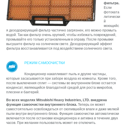
фильтра.
Если
фотоката
литически
й
моющийс
я дезодорирующий фильтр частично загрязнен, его можно промыть
водой. Так как фильтр очень хрупкий, чтобы избежать повреждений,
промывайте его только установленным в оправу. После промывки
высушите фильтр на солнечном свете. Дезодорирующий эффект
фильтра восстанавливается под воздействием солнечного света.
РЕЖИМ САМООЧИСТКИ
Кондиционер накапливает пыль и другие частицы,
которые засасываются при заборе воздуха из комнаты. Кроме того,
после выключения сплит — системы во внутреннем блоке остается
конденсат, являющийся благодатной средой для роста микробов,
плесени и бактерий.
Во всех моделях Mitsubishi Heavy Industries, LTD. внедрена
функция самоочистки внутреннего блока.
Теперь он может
самостоятельно освобождаться от скопившейся влаги и даже мелкой
пыли внутри внутреннего блока. Функция самоочистки автоматически
включается после остановки кондиционера и активна в течение двух
часов. При желании пользователь может ее отключить.