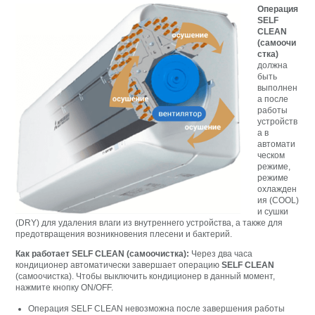
Операция
SELF
CLEAN
(caмоочи
cткa)
должна
быть
выполнен
а после
работы
устройств
а в
автомати
ческом
режиме,
режиме
охлажден
ия (COOL)
и сушки
(DRY) для удаления влаги из внутреннего устройства, а также для
предотвращения возникновения плесени и бактерий.
Как работает SELF CLEAN (caмоочиcткa):
Через два часа
кондиционер автоматически завершает операцию
SELF CLEAN
(caмоочиcткa). Чтобы выключить кондиционер в данный момент,
нажмите кнопку ON/OFF.
Oпepaция SELF CLEAN нeвозможнa поcлe зaвepшeния paботы