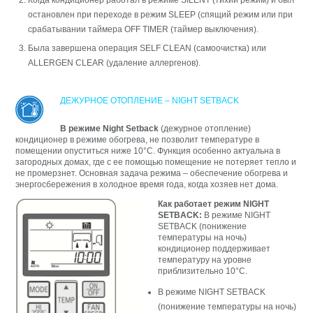
Когда кондиционер работал в режиме SILENT (тихий режим) и был
остановлен при переходе в режим SLEEP (спящий режим или при
срабатывании таймера OFF TIMER (таймер выключения).
Былa зaвepшeнa опepaция SELF CLEAN (caмоочиcткa) или
ALLERGEN CLEAR (yдaлeниe aллepгeнов).
ДЕЖУРНОЕ ОТОПЛЕНИЕ – NIGHT SETBACK
В режиме Night Setback
(дежурное отопление)
кондиционер в режиме обогрева, не позволит температуре в
помещении опуститься ниже 10°С. Функция особенно актуальна в
загородных домах, где с ее помощью помещение не потеряет тепло и
не промерзнет. Основная задача режима – обеспечение обогрева и
энергосбережения в холодное время года, когда хозяев нет дома.
Как работает режим NIGHT
SETBACK:
В режиме NIGHT
SETBACK (понижение
температуры на ночь)
кондиционер поддерживает
температуру на уровне
приблизительно 10°C.
В режиме NIGHT SETBACK
(понижение температуры на ночь)