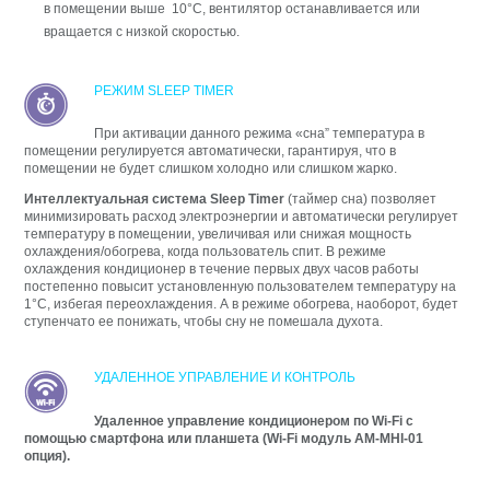
в помещении выше 10°C, вентилятор останавливается или
вращается с низкой скоростью.
РЕЖИМ SLEEP TIMER
При активации данного режима «сна” температура в
помещении регулируется автоматически, гарантируя, что в
помещении не будет слишком холодно или слишком жарко.
Интеллектуальная система Sleep Timer
(таймер сна) позволяет
минимизировать расход электроэнергии и автоматически регулирует
температуру в помещении, увеличивая или снижая мощность
охлаждения/обогрева, когда пользователь спит. В режиме
охлаждения кондиционер в течение первых двух часов работы
постепенно повысит установленную пользователем температуру на
1°С, избегая переохлаждения. А в режиме обогрева, наоборот, будет
ступенчато ее понижать, чтобы сну не помешала духота.
УДАЛЕННОЕ УПРАВЛЕНИЕ И КОНТРОЛЬ
Удаленное управление кондиционером по Wi-Fi с
помощью смартфона или планшета (Wi-Fi модуль AM-MHI-01
опция).