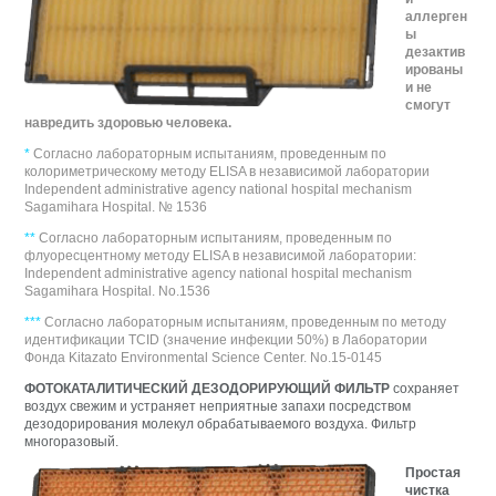
аллерген
ы
дезактив
ированы
и не
смогут
навредить здоровью человека.
*
Согласно лабораторным испытаниям, проведенным по
колориметрическому методу ELISA в независимой лаборатории
Independent administrative agency national hospital mechanism
Sagamihara Hospital. № 1536
**
Согласно лабораторным испытаниям, проведенным по
флуоресцентному методу ELISA в независимой лаборатории:
Independent administrative agency national hospital mechanism
Sagamihara Hospital. No.1536
***
Согласно лабораторным испытаниям, проведенным по методу
идентификации TCID (значение инфекции 50%) в Лаборатории
Фонда Kitazato Environmental Science Center. No.15-0145
ФОТОКАТАЛИТИЧЕСКИЙ ДЕЗОДОРИРУЮЩИЙ ФИЛЬТР
сохраняет
воздух свежим и устраняет неприятные запахи посредством
дезодорирования молекул обрабатываемого воздуха. Фильтр
многоразовый.
Простая
чистка