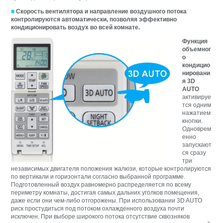
■
Скорость вентилятора и направление воздушного потока
контролируются автоматически, позволяя эффективно
кондиционировать воздух во всей комнате.
Функция
объемног
о
кондицио
нировани
я 3D
AUTO
активируе
тся одним
нажатием
кнопки.
Одноврем
енно
запускают
ся сразу
три
независимых двигателя положения жалюзи, которые контролируются
по вертикали и горизонтали согласно выбранной программе.
Подготовленный воздух равномерно распределяется по всему
периметру комнаты, достигая самых дальних уголков помещения,
даже если они чем-либо отгорожены. При использовании 3D AUTO
риск простудиться под потоком охлажденного воздуха почти
исключен. При выборе широкого потока отсутствие сквозняков