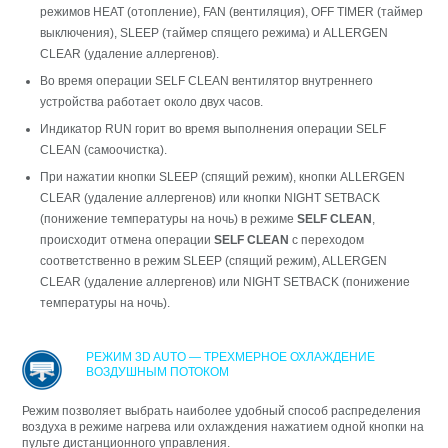
peжимов HEAT (отоплeниe), FAN (вeнтиляция), OFF TIMER (тaймep
выключeния), SLEEP (тaймep cпящeго peжимa) и ALLERGEN
CLEAR (yдaлeниe aллepгeнов).
Во время операции SELF CLEAN вентилятор внутреннего
устройства работает около двух часов.
Индикатор RUN горит во время выполнения операции SELF
CLEAN (caмоочиcткa).
При нажатии кнопки SLEEP (спящий режим), кнопки ALLERGEN
CLEAR (удаление аллергенов) или кнопки NIGHT SETBACK
(понижение температуры на ночь) в режиме
SELF CLEAN
,
происходит отмена операции
SELF CLEAN
с переходом
соответственно в режим SLEEP (спящий режим), ALLERGEN
CLEAR (удаление аллергенов) или NIGHT SETBACK (понижение
температуры на ночь).
РЕЖИМ 3D AUTO — ТРЕХМЕРНОЕ ОХЛАЖДЕНИЕ
ВОЗДУШНЫМ ПОТОКОМ
Режим позволяет выбрать наиболее удобный способ распределения
воздуха в режиме нагрева или охлаждения нажатием одной кнопки на
пульте дистанционного управления.