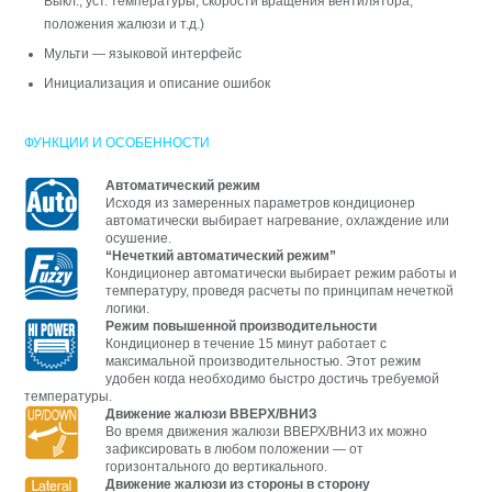
Выкл., уст. температуры, скорости вращения вентилятора,
положения жалюзи и т.д.)
Мульти — языковой интерфейс
Инициализация и описание ошибок
ФУНКЦИИ И ОСОБЕННОСТИ
Автоматический режим
Исходя из замеренных параметров кондиционер
автоматически выбирает нагревание, охлаждение или
осушение.
“Нечеткий автоматический режим”
Кондиционер автоматически выбирает режим работы и
температуру, проведя расчеты по принципам нечеткой
логики.
Режим повышенной производительности
Кондиционер в течение 15 минут работает с
максимальной производительностью. Этот режим
удобен когда необходимо быстро достичь требуемой
температуры.
Движение жалюзи ВВЕРХ/ВНИЗ
Во время движения жалюзи ВВЕРХ/ВНИЗ их можно
зафиксировать в любом положении — от
горизонтального до вертикального.
Движение жалюзи из стороны в сторону