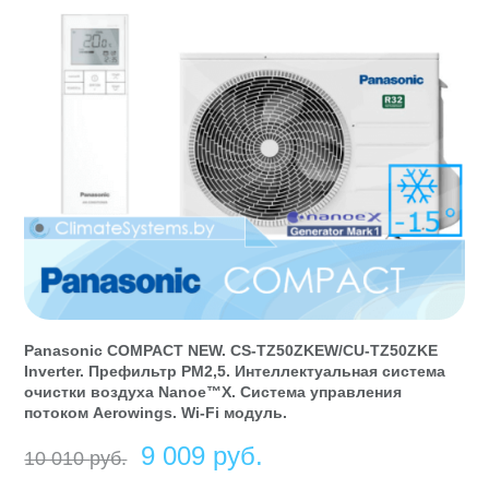
Panasonic COMPACT NEW. CS-TZ50ZKEW/CU-TZ50ZKE
Inverter. Префильтр РМ2,5. Интеллектуальная система
очистки воздуха Nanoe™X. Система управления
потоком Aerowings. Wi-Fi модуль.
Первоначальная
Текущая
9 009
руб
10 010
руб
цена
цена: