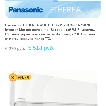
Panasonic ETHEREA WHITE. CS-Z20ZKEW/CU-Z20ZKE
Inverter. Мягкое осушение. Встроенный Wi-Fi модуль.
Система управления потоком Aerowings 2.0. Система
очистки воздуха Nanoe™X.
Первоначальная
Текущая
5 518
руб
6 270
руб
цена
цена:
составляла
5
6
518 руб.
270 руб.