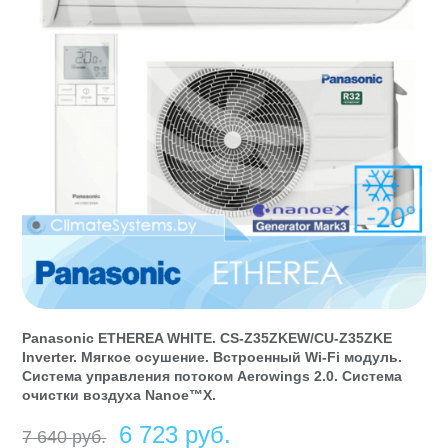
Panasonic ETHEREA WHITE. CS-Z35ZKEW/CU-Z35ZKE
Inverter. Мягкое осушение. Встроенный Wi-Fi модуль.
Система управления потоком Aerowings 2.0. Система
очистки воздуха Nanoe™X.
Первоначальная
Текущая
6 723
руб
7 640
руб