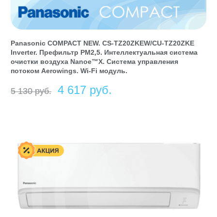
Panasonic COMPACT NEW. CS-TZ20ZKEW/CU-TZ20ZKE
Inverter. Префильтр РМ2,5. Интеллектуальная система
очистки воздуха Nanoe™X. Система управления
потоком Aerowings. Wi-Fi модуль.
Первоначальная
Текущая
4 617
руб
5 130
руб
цена
цена:
составляла
4
5
617 руб.
130 руб.